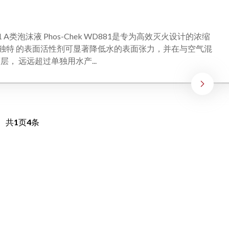
D881 A类泡沫液 Phos-Chek WD881是专为高效灭火设计的浓缩
 独特 的表面活性剂可显著降低水的表面张力，并在与空气混
层， 远远超过单独用水产...
共
1
页
4
条