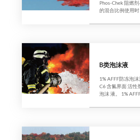
Phos-Chek
的混合比例使用时，
B类泡沫液
1% AFFF防冻
C6 含氟界面 活
泡沫 液。 1% AF