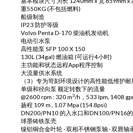
基本模块尺寸为长 1240mm x 宽 859mm x 
重550KG (不包括燃料)
船级制造
IP23 防护等级
Volvo Penta D-170 柴油机发动机
电动引水泵
高性能泵 SFP 100 X 150
130L (34gal) 燃油箱 (可运行4小时)
主功能和状态远程App程序控制
大流量供水系统
（3）专为苛刻环境设计的高性能低维护耐
单级和径向泵 额定转数下的流量
3
@2600 rpm : 320 m
/h，533 lpm, 1408 g
扬程 109 m , 1.07 Mpa (154.8psi)
DN200/PN10 的入水口和DN100/PN1
球墨铸铁泵壳
镍铝铜合金叶轮 · 双相不锈钢泵轴 · 双唇轴